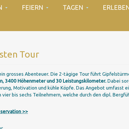
N
FEIERN
TAGEN
ERLEBE
rsten Tour
in grosses Abenteuer. Die 2-tägige Tour führt Gipfelstürm
, 3400 Höhenmeter und 30 Leistungskilometer.
Dabei sor
ierung, Motivation und kühle Köpfe. Das Angebot umfasst e
vier bis sechs Teilnehmern, welche durch den dipl. Bergfü
eservation >>
er