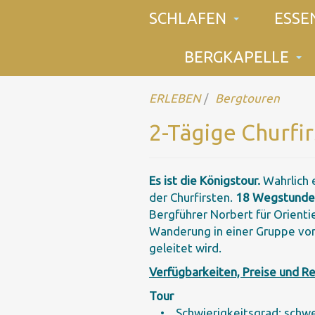
SCHLAFEN
ESSE
BERGKAPELLE
ERLEBEN
Bergtouren
2-Tägige Churfi
Es ist die Königstour.
Wahrlich e
der Churfirsten.
18 Wegstunden
Bergführer Norbert für Orient
Wanderung in einer Gruppe von 
geleitet wird.
Verfügbarkeiten, Preise und R
Tour
• Schwierigkeitsgrad: schw