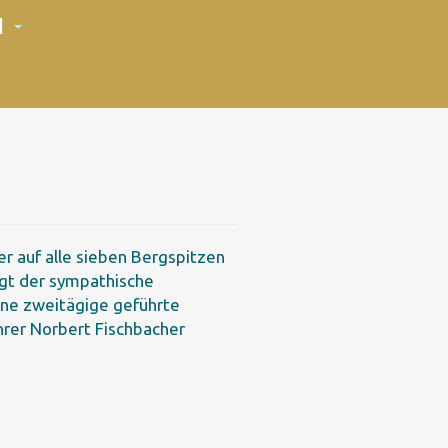
N
er auf alle sieben Bergspitzen
gt der sympathische
ine zweitägige geführte
hrer Norbert Fischbacher