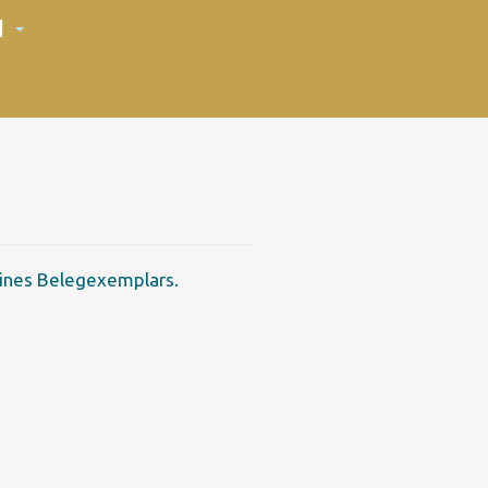
N
 eines Belegexemplars.