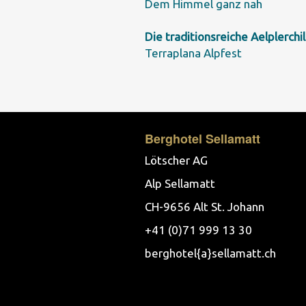
Dem Himmel ganz nah
Die traditionsreiche Aelplerchil
Terraplana Alpfest
Berghotel Sellamatt
Lötscher AG
Alp Sellamatt
CH-9656 Alt St. Johann
+41 (0)71 999 13 30
berghotel{a}sellamatt.ch