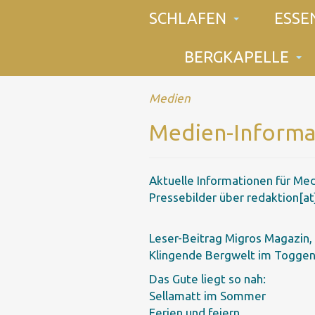
SCHLAFEN
ESSE
BERGKAPELLE
Medien
Medien-Informa
Aktuelle Informationen für Med
Pressebilder über
redaktion[at
Leser-Beitrag Migros Magazin,
Klingende Bergwelt im Togge
Das Gute liegt so nah:
Sellamatt im Sommer
Ferien und feiern