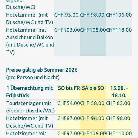
Dusche/WC)
Hotelzimmer (mit
CHF
93.00
CHF
98.00
CHF
106.00
Dusche/WC und TV)
Hotelzimmer mit
CHF
103.00
CHF
108.00
CHF
118.00
Aussicht und Balkon
(mit Dusche/WC und
TV)
Preise gültig ab Sommer 2026
(pro Person und Nacht)
1 Übernachtung mit
SO bis FR
SA bis SO
15.08. -
Frühstück
18.10.
Touristenlager (mit
CHF
54.00
CHF
58.00
CHF
62.00
eigener Dusche/WC)
Hotelzimmer (mit
CHF
87.00
CHF
96.00
CHF
98.00
Dusche/WC und TV)
Hotelzimmer mit
CHF
97.00
CHF
106.00
CHF
110.00