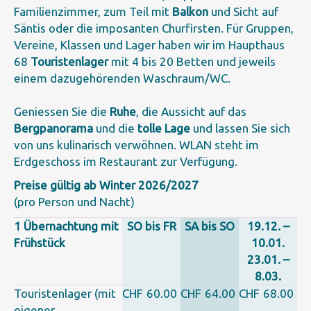
Familienzimmer, zum Teil mit
Balkon
und Sicht auf
Säntis oder die imposanten Churfirsten. Für Gruppen,
Vereine, Klassen und Lager haben wir im Haupthaus
68
Touristenlager
mit 4 bis 20 Betten und jeweils
einem dazugehörenden Waschraum/WC.
Geniessen Sie die
Ruhe
, die Aussicht auf das
Bergpanorama
und die
tolle Lage
und lassen Sie sich
von uns kulinarisch verwöhnen. WLAN steht im
Erdgeschoss im Restaurant zur Verfügung.
Preise gültig ab Winter 2026/2027
(pro Person und Nacht)
1 Übernachtung mit
SO bis FR
SA bis SO
19.12. –
Frühstück
10.01.
23.01. –
8.03.
Touristenlager (mit
CHF
60.00
CHF
64.00
CHF
68.00
eigener